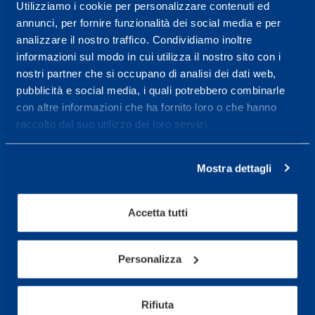
Centro servizi per l'alta
Utilizziamo i cookie per personalizzare contenuti ed
annunci, per fornire funzionalità dei social media e per
prestazione ed il
analizzare il nostro traffico. Condividiamo inoltre
wellness.
informazioni sul modo in cui utilizza il nostro sito con i
nostri partner che si occupano di analisi dei dati web,
Maggiori informazioni
pubblicità e social media, i quali potrebbero combinarle
con altre informazioni che ha fornito loro o che hanno
raccolto dal suo utilizzo dei loro servizi.
Servizi
Servizi Medici
Mostra dettagli
Test di valutazione
Programmazione Allenamento
Accetta tutti
Sport
Personalizza
Calcio
Ciclismo e MTB
Rifiuta