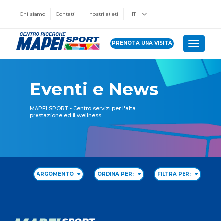
Chi siamo
Contatti
I nostri atleti
IT
PRENOTA UNA VISITA
Toggle 
Eventi e News
MAPEI SPORT - Centro servizi per l'alta
prestazione ed il wellness.
ARGOMENTO
ORDINA PER:
FILTRA PER: