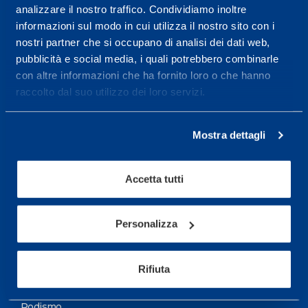
analizzare il nostro traffico. Condividiamo inoltre
Maggiori informazioni
informazioni sul modo in cui utilizza il nostro sito con i
nostri partner che si occupano di analisi dei dati web,
pubblicità e social media, i quali potrebbero combinarle
Servizi
con altre informazioni che ha fornito loro o che hanno
Servizi Medici
raccolto dal suo utilizzo dei loro servizi.
Test di valutazione
Mostra dettagli
Programmazione Allenamento
Accetta tutti
Sport
Calcio
Personalizza
Ciclismo e MTB
Motorsports
Rifiuta
Pallacanestro
Podismo