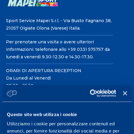
Sport Service Mapei S.r.l. - Via Busto Fagnano 38,
21057 Olgiate Olona (Varese) Italia.
Per prenotare una visita o avere ulteriori
informazioni: telefonare allo +39 0331 575757 da
lunedì a venerdì 9.30-12.30 e 14.30-17.30.
ORARI DI APERTURA RECEPTION
Da Lunedì al Venerdì
08.30 - 18.30
Centro servizi per l'alta
Questo sito web utilizza i cookie
prestazione ed il
Utilizziamo i cookie per personalizzare contenuti ed
wellness.
annunci, per fornire funzionalità dei social media e per