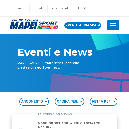
Chi siamo
Contatti
I nostri atleti
IT
PRENOTA UNA VISITA
Toggle 
Eventi e News
MAPEI SPORT - Centro servizi per l'alta
prestazione ed il wellness.
ARGOMENTO
ORDINA PER:
FILTRA PER:
19 Febbraio 2019
/ news
MAPEI SPORT APPLAUDE GLI SCIATORI
AZZURRI