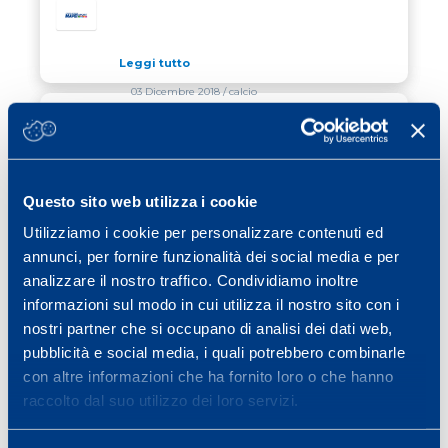
Leggi tutto
03 Dicembre 2018
/ calcio
TEST MAPEI PER LE CALCIATRICI DEL
SASSUOLO
Leggi tutto
Questo sito web utilizza i cookie
08 Ottobre 2018
/ calcio
Utilizziamo i cookie per personalizzare contenuti ed
annunci, per fornire funzionalità dei social media e per
LE RICERCHE DI MAPEI SPORT SUL
CALCIO TRA LE PIU’ CITATE AL MONDO
analizzare il nostro traffico. Condividiamo inoltre
informazioni sul modo in cui utilizza il nostro sito con i
Leggi tutto
nostri partner che si occupano di analisi dei dati web,
pubblicità e social media, i quali potrebbero combinarle
con altre informazioni che ha fornito loro o che hanno
Previous page
Page
Page
Page
Page
Page
Page
«
1
…
30
31
32
33
34
raccolto dal suo utilizzo dei loro servizi.
Page
Next page
…
40
»