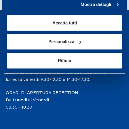
Mostra dettagli
Accetta tutti
Personalizza
Sport Service Mapei S.r.l. - Via Busto Fagnano 38,
21057 Olgiate Olona (Varese) Italia.
Rifiuta
Per prenotare una visita o avere ulteriori
informazioni: telefonare allo +39 0331 575757 da
lunedì a venerdì 9.30-12.30 e 14.30-17.30.
ORARI DI APERTURA RECEPTION
Da Lunedì al Venerdì
08.30 - 18.30