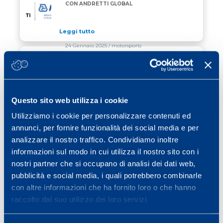
MAPEI PROSEGUE LA PARTNERSHIP CON ANDRETT
CON ANDRETTI GLOBAL
Leggi tutto
24 Gennaio 2025
/ motorsports
MAPEI E RACHELE SOMASCHINI: UNA
MAPEI E RACHELE SOMASCHINI: UNA PARTNERSHIP 
PARTNERSHIP “MONDIALE” PER IL 2025
Leggi tutto
Questo sito web utilizza i cookie
03 Febbraio 2025
/ atletica leggera
Utilizziamo i cookie per personalizzare contenuti ed
annunci, per fornire funzionalità dei social media e per
COME GESTIRE I DOMS – KM 9 MEZZA
COME GESTIRE I DOMS – KM 9 MEZZA MARATONA D’
MARATONA D’ITALIA
analizzare il nostro traffico. Condividiamo inoltre
informazioni sul modo in cui utilizza il nostro sito con i
Leggi tutto
nostri partner che si occupano di analisi dei dati web,
pubblicità e social media, i quali potrebbero combinarle
con altre informazioni che ha fornito loro o che hanno
Previous page
Page
Page
Page
Page
Page
Page
«
1
…
30
31
32
33
34
raccolto dal suo utilizzo dei loro servizi.
Page
Next page
…
40
»