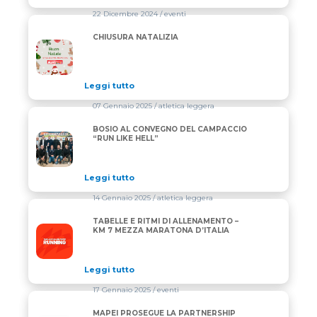
22 Dicembre 2024
/ eventi
CHIUSURA NATALIZIA
CHIUSURA NATALIZIA
Leggi tutto
07 Gennaio 2025
/ atletica leggera
BOSIO AL CONVEGNO DEL CAMPACCIO
BOSIO AL CONVEGNO DEL CAMPACCIO “RUN LIKE H
“RUN LIKE HELL”
Leggi tutto
14 Gennaio 2025
/ atletica leggera
TABELLE E RITMI DI ALLENAMENTO –
TABELLE E RITMI DI ALLENAMENTO – KM 7 MEZZA 
KM 7 MEZZA MARATONA D’ITALIA
Leggi tutto
17 Gennaio 2025
/ eventi
MAPEI PROSEGUE LA PARTNERSHIP