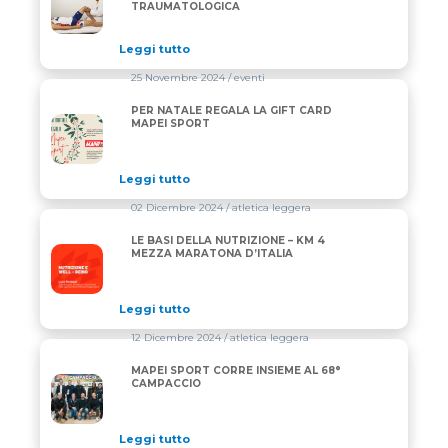
TRAUMATOLOGICA
Leggi tutto
25 Novembre 2024
/ eventi
PER NATALE REGALA LA GIFT CARD
PER NATALE REGALA LA GIFT CARD MAPEI SPORT
MAPEI SPORT
Leggi tutto
02 Dicembre 2024
/ atletica leggera
LE BASI DELLA NUTRIZIONE – KM 4
LE BASI DELLA NUTRIZIONE – KM 4 MEZZA MARATON
MEZZA MARATONA D’ITALIA
Leggi tutto
12 Dicembre 2024
/ atletica leggera
MAPEI SPORT CORRE INSIEME AL 68°
MAPEI SPORT CORRE INSIEME AL 68° CAMPACCIO
CAMPACCIO
Leggi tutto