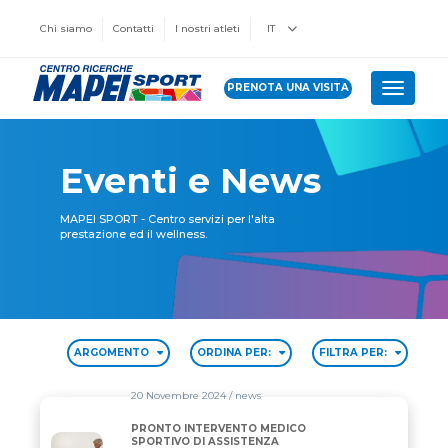
Chi siamo
Contatti
I nostri atleti
IT
PRENOTA UNA VISITA
Toggle 
Eventi e News
MAPEI SPORT - Centro servizi per l'alta
prestazione ed il wellness.
ARGOMENTO
ORDINA PER:
FILTRA PER:
20 Novembre 2024
/ news
PRONTO INTERVENTO MEDICO
PRONTO INTERVENTO MEDICO SPORTIVO DI ASSI
SPORTIVO DI ASSISTENZA