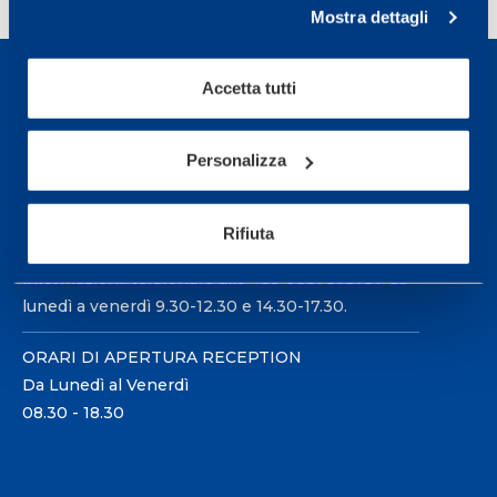
Mostra dettagli
Accetta tutti
Personalizza
Sport Service Mapei S.r.l. - Via Busto Fagnano 38,
21057 Olgiate Olona (Varese) Italia.
Rifiuta
Per prenotare una visita o avere ulteriori
informazioni: telefonare allo +39 0331 575757 da
lunedì a venerdì 9.30-12.30 e 14.30-17.30.
ORARI DI APERTURA RECEPTION
Da Lunedì al Venerdì
08.30 - 18.30