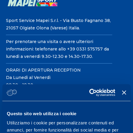
Sport Service Mapei S.r.l. - Via Busto Fagnano 38,
21057 Olgiate Olona (Varese) Italia.
Per prenotare una visita o avere ulteriori
informazioni: telefonare allo +39 0331 575757 da
lunedì a venerdì 9.30-12.30 e 14.30-17.30.
ORARI DI APERTURA RECEPTION
Da Lunedì al Venerdì
08.30 - 18.30
Centro servizi per l'alta
Questo sito web utilizza i cookie
prestazione ed il
Utilizziamo i cookie per personalizzare contenuti ed
wellness.
annunci, per fornire funzionalità dei social media e per