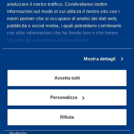
analizzare il nostro traffico. Condividiamo inoltre
Maggiori informazioni
informazioni sul modo in cui utilizza il nostro sito con i
nostri partner che si occupano di analisi dei dati web,
pubblicità e social media, i quali potrebbero combinarle
Servizi
con altre informazioni che ha fornito loro o che hanno
Servizi Medici
raccolto dal suo utilizzo dei loro servizi.
Test di valutazione
Mostra dettagli
Programmazione Allenamento
Accetta tutti
Sport
Calcio
Personalizza
Ciclismo e MTB
Motorsports
Rifiuta
Pallacanestro
Podismo