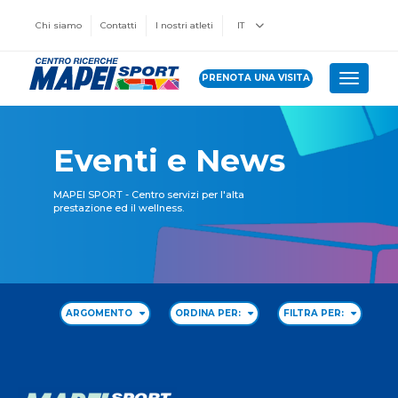
Chi siamo
Contatti
I nostri atleti
IT
PRENOTA UNA VISITA
Toggle 
Eventi e News
MAPEI SPORT - Centro servizi per l'alta
prestazione ed il wellness.
ARGOMENTO
ORDINA PER:
FILTRA PER: