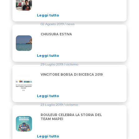
Leggi tutto
02 Agosto 2019
/ news
CHIUSURA ESTIVA
CHIUSURA ESTIVA
Leggi tutto
29 Luglio 2019
/ ciclismo
VINCITORE BORSA DI RICERCA 2019
VINCITORE BORSA DI RICERCA 2019
Leggi tutto
23 Luglio 2019
/ ciclismo
ROULEUR CELEBRA LA STORIA DEL
ROULEUR CELEBRA LA STORIA DEL TEAM MAPEI
TEAM MAPEI
Leggi tutto