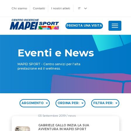
Chi siamo
Contatti
I nostri atleti
IT
PRENOTA UNA VISITA
Toggle 
Eventi e News
MAPEI SPORT - Centro servizi per l'alta
prestazione ed il wellness.
ARGOMENTO
ORDINA PER:
FILTRA PER:
03 Settembre 2019
/ news
GABRIELE GALLO INIZIA LA SUA
GABRIELE GALLO INIZIA LA SUA AVVENTURA IN MA
AVVENTURA IN MAPEI SPORT