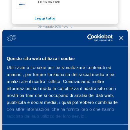
LO SPORTIVO
Leggi tutto
09 Maggio 2019
/ eventi
LO SPECIALE “NERO&VERDE” SUL
LO SPECIALE “NERO&VERDE” SUL NOSTRO CONVE
NOSTRO CONVEGNO
Leggi tutto
Questo sito web utilizza i cookie
06 Maggio 2019
/ eventi
Utilizziamo i cookie per personalizzare contenuti ed
annunci, per fornire funzionalità dei social media e per
PARTECIPAZIONE RECORD PER IL 9°
PARTECIPAZIONE RECORD PER IL 9° CONVEGNO D
CONVEGNO DEL CENTRO RICERCHE
analizzare il nostro traffico. Condividiamo inoltre
MAPEI SPORT
informazioni sul modo in cui utilizza il nostro sito con i
Leggi tutto
nostri partner che si occupano di analisi dei dati web,
pubblicità e social media, i quali potrebbero combinarle
con altre informazioni che ha fornito loro o che hanno
Previous page
Page
Page
Page
Page
Page
Page
«
1
…
28
29
30
31
32
raccolto dal suo utilizzo dei loro servizi.
Page
Next page
…
40
»