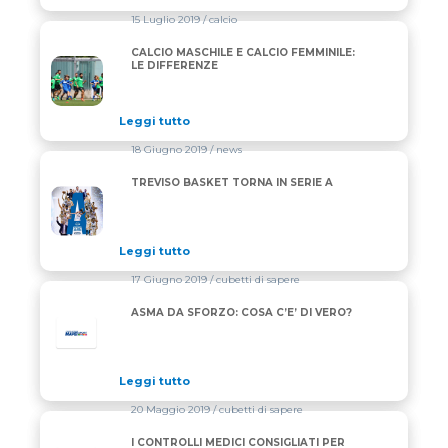
15 Luglio 2019
/ calcio
CALCIO MASCHILE E CALCIO FEMMINILE:
CALCIO MASCHILE E CALCIO FEMMINILE: LE DIFFER
LE DIFFERENZE
Leggi tutto
18 Giugno 2019
/ news
TREVISO BASKET TORNA IN SERIE A
TREVISO BASKET TORNA IN SERIE A
Leggi tutto
17 Giugno 2019
/ cubetti di sapere
ASMA DA SFORZO: COSA C’E’ DI VERO?
Leggi tutto
20 Maggio 2019
/ cubetti di sapere
I CONTROLLI MEDICI CONSIGLIATI PER