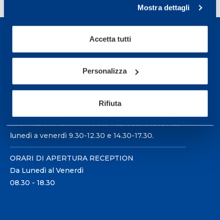
Mostra dettagli
Accetta tutti
Personalizza
Sport Service Mapei S.r.l. - Via Busto Fagnano 38,
21057 Olgiate Olona (Varese) Italia.
Rifiuta
Per prenotare una visita o avere ulteriori
informazioni: telefonare allo +39 0331 575757 da
lunedì a venerdì 9.30-12.30 e 14.30-17.30.
ORARI DI APERTURA RECEPTION
Da Lunedì al Venerdì
08.30 - 18.30