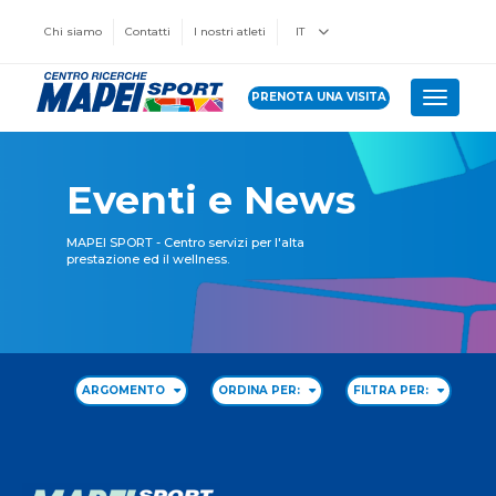
Chi siamo
Contatti
I nostri atleti
IT
PRENOTA UNA VISITA
Toggle 
Eventi e News
MAPEI SPORT - Centro servizi per l'alta
prestazione ed il wellness.
ARGOMENTO
ORDINA PER:
FILTRA PER: