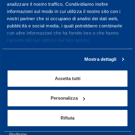
analizzare il nostro traffico. Condividiamo inoltre
Maggiori informazioni
informazioni sul modo in cui utilizza il nostro sito con i
nostri partner che si occupano di analisi dei dati web,
pubblicità e social media, i quali potrebbero combinarle
Servizi
con altre informazioni che ha fornito loro o che hanno
Servizi Medici
raccolto dal suo utilizzo dei loro servizi.
Test di valutazione
Mostra dettagli
Programmazione Allenamento
Accetta tutti
Sport
Calcio
Personalizza
Ciclismo e MTB
Motorsports
Rifiuta
Pallacanestro
Podismo