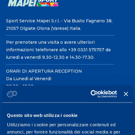
Sport Service Mapei S.r.l. - Via Busto Fagnano 38,
21057 Olgiate Olona (Varese) Italia.
Per prenotare una visita o avere ulteriori
informazioni: telefonare allo +39 0331 575757 da
lunedì a venerdì 9.30-12.30 e 14.30-17.30.
ORARI DI APERTURA RECEPTION
Da Lunedì al Venerdì
08.30 - 18.30
Centro servizi per l'alta
Questo sito web utilizza i cookie
prestazione ed il
Utilizziamo i cookie per personalizzare contenuti ed
wellness.
annunci, per fornire funzionalità dei social media e per