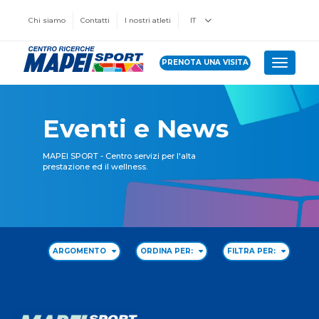
Chi siamo
Contatti
I nostri atleti
IT
PRENOTA UNA VISITA
Toggle 
Eventi e News
MAPEI SPORT - Centro servizi per l'alta
prestazione ed il wellness.
ARGOMENTO
ORDINA PER:
FILTRA PER: