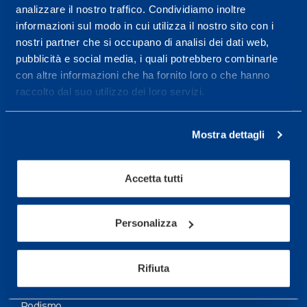
analizzare il nostro traffico. Condividiamo inoltre
Maggiori informazioni
informazioni sul modo in cui utilizza il nostro sito con i
nostri partner che si occupano di analisi dei dati web,
pubblicità e social media, i quali potrebbero combinarle
Servizi
con altre informazioni che ha fornito loro o che hanno
Servizi Medici
raccolto dal suo utilizzo dei loro servizi.
Test di valutazione
Mostra dettagli
Programmazione Allenamento
Accetta tutti
Sport
Calcio
Personalizza
Ciclismo e MTB
Motorsports
Rifiuta
Pallacanestro
Podismo