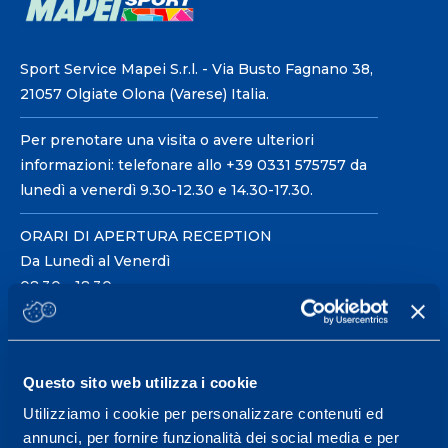
Sport Service Mapei S.r.l. - Via Busto Fagnano 38,
21057 Olgiate Olona (Varese) Italia.
Per prenotare una visita o avere ulteriori
informazioni: telefonare allo +39 0331 575757 da
lunedì a venerdì 9.30-12.30 e 14.30-17.30.
ORARI DI APERTURA RECEPTION
Da Lunedì al Venerdì
08.30 - 18.30
Centro servizi per l'alta
Questo sito web utilizza i cookie
prestazione ed il
Utilizziamo i cookie per personalizzare contenuti ed
wellness.
annunci, per fornire funzionalità dei social media e per