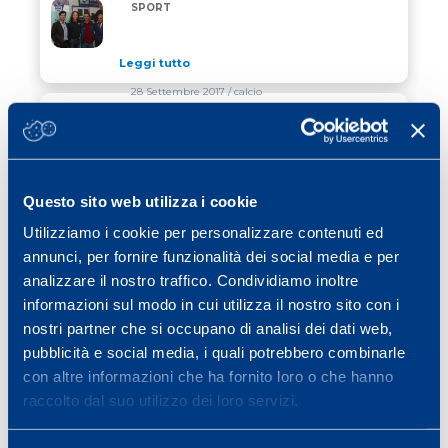
BASSO E CONTADOR SCELGONO MAPEI SPORT
SPORT
Leggi tutto
28 Settembre 2017
/ calcio
CERSAIE 2017: IL SASSUOLO CALCIO
VISITA LO STAND MAPEI
Leggi tutto
Questo sito web utilizza i cookie
26 Settembre 2017
/ news
Utilizziamo i cookie per personalizzare contenuti ed
annunci, per fornire funzionalità dei social media e per
MAPEI CO-SPONSOR DI EUROCUP
analizzare il nostro traffico. Condividiamo inoltre
informazioni sul modo in cui utilizza il nostro sito con i
Leggi tutto
nostri partner che si occupano di analisi dei dati web,
pubblicità e social media, i quali potrebbero combinarle
con altre informazioni che ha fornito loro o che hanno
Previous page
Page
Page
Page
Page
Page
Page
«
1
…
33
34
35
36
37
raccolto dal suo utilizzo dei loro servizi.
Page
Next page
…
40
»