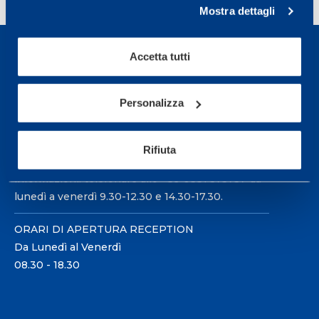
Mostra dettagli
Accetta tutti
Personalizza
Sport Service Mapei S.r.l. - Via Busto Fagnano 38,
21057 Olgiate Olona (Varese) Italia.
Rifiuta
Per prenotare una visita o avere ulteriori
informazioni: telefonare allo +39 0331 575757 da
lunedì a venerdì 9.30-12.30 e 14.30-17.30.
ORARI DI APERTURA RECEPTION
Da Lunedì al Venerdì
08.30 - 18.30