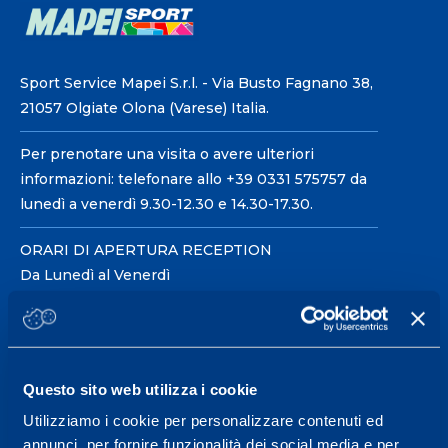
Sport Service Mapei S.r.l. - Via Busto Fagnano 38,
21057 Olgiate Olona (Varese) Italia.
Per prenotare una visita o avere ulteriori
informazioni: telefonare allo +39 0331 575757 da
lunedì a venerdì 9.30-12.30 e 14.30-17.30.
ORARI DI APERTURA RECEPTION
Da Lunedì al Venerdì
08.30 - 18.30
Centro servizi per l'alta
Questo sito web utilizza i cookie
prestazione ed il
Utilizziamo i cookie per personalizzare contenuti ed
wellness.
annunci, per fornire funzionalità dei social media e per