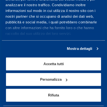
analizzare il nostro traffico. Condividiamo inoltre
Maggiori informazioni
informazioni sul modo in cui utilizza il nostro sito con i
nostri partner che si occupano di analisi dei dati web,
pubblicità e social media, i quali potrebbero combinarle
Servizi
con altre informazioni che ha fornito loro o che hanno
raccolto dal suo utilizzo dei loro servizi.
Servizi Medici
Test di valutazione
Mostra dettagli
Programmazione Allenamento
Accetta tutti
Sport
Calcio
Personalizza
Ciclismo e MTB
Motorsports
Rifiuta
Pallacanestro