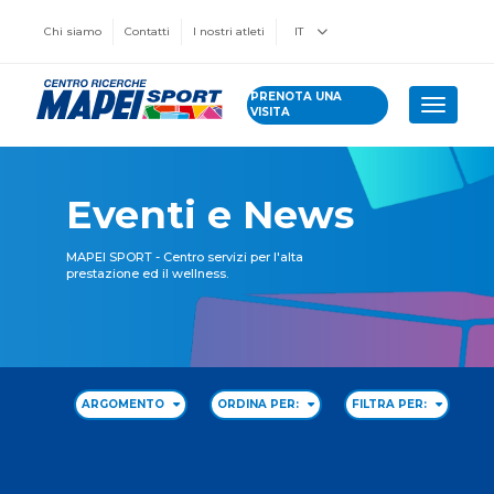
Chi siamo
Contatti
I nostri atleti
IT
PRENOTA UNA
Toggle 
VISITA
Eventi e News
MAPEI SPORT - Centro servizi per l'alta
prestazione ed il wellness.
ARGOMENTO
ORDINA PER:
FILTRA PER: