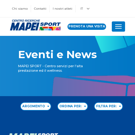
Chi siamo
Contatti
I nostri atleti
IT
PRENOTA UNA VISITA
Toggle 
Eventi e News
MAPEI SPORT - Centro servizi per l'alta
prestazione ed il wellness.
ARGOMENTO
ORDINA PER:
FILTRA PER: