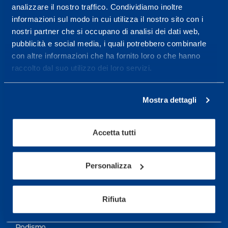
analizzare il nostro traffico. Condividiamo inoltre
Maggiori informazioni
informazioni sul modo in cui utilizza il nostro sito con i
nostri partner che si occupano di analisi dei dati web,
pubblicità e social media, i quali potrebbero combinarle
Servizi
con altre informazioni che ha fornito loro o che hanno
Servizi Medici
raccolto dal suo utilizzo dei loro servizi.
Test di valutazione
Mostra dettagli
Programmazione Allenamento
Accetta tutti
Sport
Calcio
Personalizza
Ciclismo e MTB
Motorsports
Rifiuta
Pallacanestro
Podismo