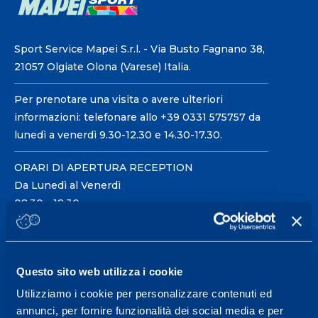
Sport Service Mapei S.r.l. - Via Busto Fagnano 38,
21057 Olgiate Olona (Varese) Italia.
Per prenotare una visita o avere ulteriori
informazioni: telefonare allo +39 0331 575757 da
lunedì a venerdì 9.30-12.30 e 14.30-17.30.
ORARI DI APERTURA RECEPTION
Da Lunedì al Venerdì
08.30 - 18.30
Centro servizi per l'alta
Questo sito web utilizza i cookie
prestazione ed il
Utilizziamo i cookie per personalizzare contenuti ed
wellness.
annunci, per fornire funzionalità dei social media e per