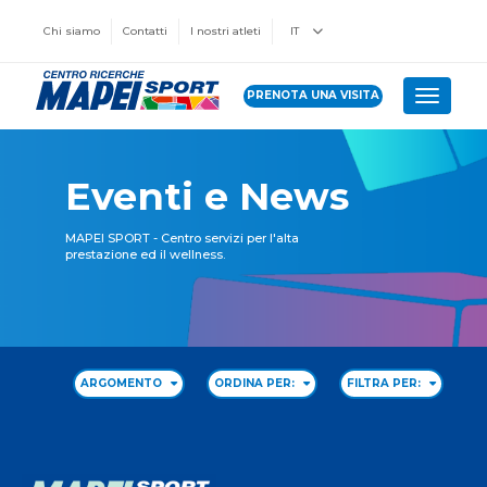
Chi siamo
Contatti
I nostri atleti
IT
PRENOTA UNA VISITA
Toggle 
Eventi e News
MAPEI SPORT - Centro servizi per l'alta
prestazione ed il wellness.
ARGOMENTO
ORDINA PER:
FILTRA PER: