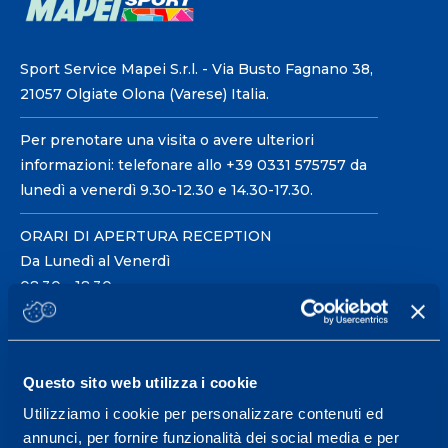
Sport Service Mapei S.r.l. - Via Busto Fagnano 38,
21057 Olgiate Olona (Varese) Italia.
Per prenotare una visita o avere ulteriori
informazioni: telefonare allo +39 0331 575757 da
lunedì a venerdì 9.30-12.30 e 14.30-17.30.
ORARI DI APERTURA RECEPTION
Da Lunedì al Venerdì
08.30 - 18.30
Centro servizi per l'alta
Questo sito web utilizza i cookie
prestazione ed il
Utilizziamo i cookie per personalizzare contenuti ed
wellness.
annunci, per fornire funzionalità dei social media e per