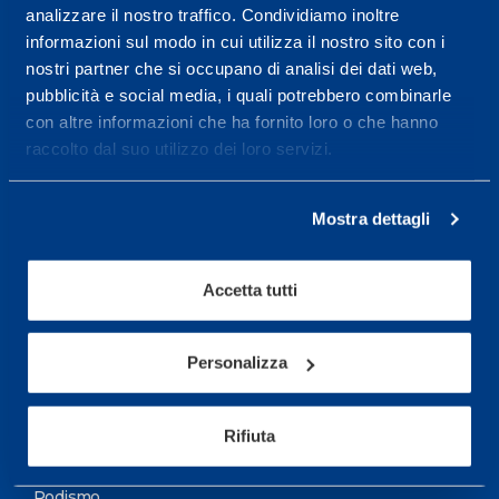
analizzare il nostro traffico. Condividiamo inoltre
Maggiori informazioni
informazioni sul modo in cui utilizza il nostro sito con i
nostri partner che si occupano di analisi dei dati web,
pubblicità e social media, i quali potrebbero combinarle
Servizi
con altre informazioni che ha fornito loro o che hanno
Servizi Medici
raccolto dal suo utilizzo dei loro servizi.
Test di valutazione
Mostra dettagli
Programmazione Allenamento
Accetta tutti
Sport
Calcio
Personalizza
Ciclismo e MTB
Motorsports
Rifiuta
Pallacanestro
Podismo