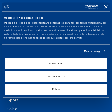
Centro servizi per l'alta
Questo sito web utilizza i cookie
prestazione ed il
Utilizziamo i cookie per personalizzare contenuti ed annunci, per fornire funzionalità dei
wellness.
social media e per analizzare il nostro traffico. Condividiamo inoltre informazioni sul
modo in cui utilizza il nostro sito con i nostri partner che si occupano di analisi dei dati
web, pubblicità e social media, i quali potrebbero combinarle con altre informazioni che
Maggiori informazioni
ha fornito loro o che hanno raccolto dal suo utilizzo dei loro servizi.
Mostra dettagli
Servizi
Accetta tutti
Servizi Medici
Test di valutazione
Personalizza
Programmazione Allenamento
Rifiuta
Sport
Calcio