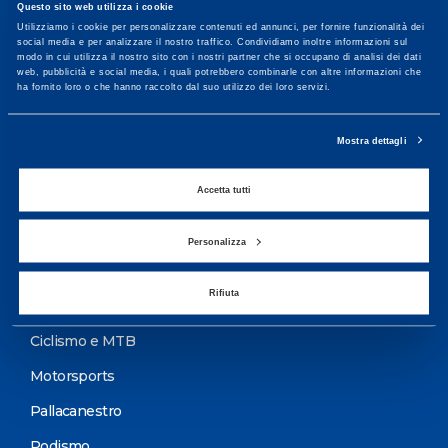
Questo sito web utilizza i cookie
Maggiori informazioni
Utilizziamo i cookie per personalizzare contenuti ed annunci, per fornire funzionalità dei
social media e per analizzare il nostro traffico. Condividiamo inoltre informazioni sul
modo in cui utilizza il nostro sito con i nostri partner che si occupano di analisi dei dati
web, pubblicità e social media, i quali potrebbero combinarle con altre informazioni che
ha fornito loro o che hanno raccolto dal suo utilizzo dei loro servizi.
Servizi
Servizi Medici
Mostra dettagli
Test di valutazione
Accetta tutti
Programmazione Allenamento
Personalizza
Sport
Rifiuta
Calcio
Ciclismo e MTB
Motorsports
Pallacanestro
Podismo