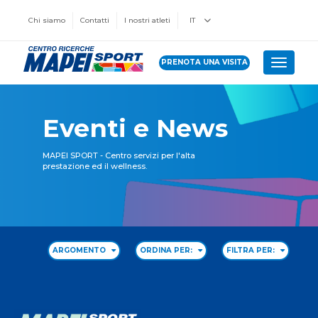
Chi siamo
Contatti
I nostri atleti
IT
PRENOTA UNA VISITA
Toggle 
Eventi e News
MAPEI SPORT - Centro servizi per l'alta
prestazione ed il wellness.
ARGOMENTO
ORDINA PER:
FILTRA PER: