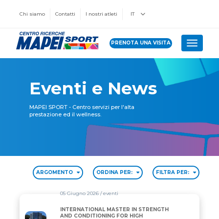
Chi siamo
Contatti
I nostri atleti
IT
PRENOTA UNA VISITA
Toggle 
Eventi e News
MAPEI SPORT - Centro servizi per l'alta
prestazione ed il wellness.
ARGOMENTO
ORDINA PER:
FILTRA PER:
05 Giugno 2026
/ eventi
INTERNATIONAL MASTER IN STRENGTH
INTERNATIONAL MASTER IN STRENGTH AND CONDI
AND CONDITIONING FOR HIGH