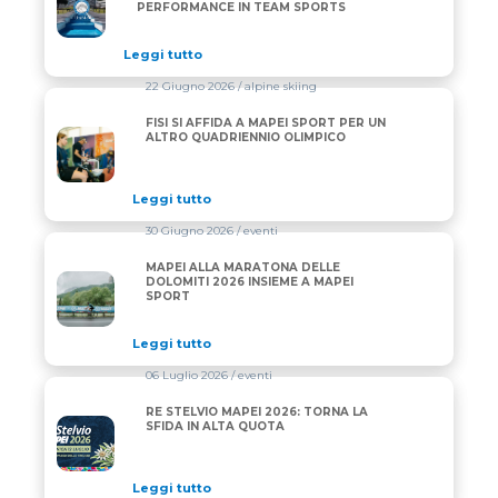
PERFORMANCE IN TEAM SPORTS
Leggi tutto
22 Giugno 2026
/ alpine skiing
FISI SI AFFIDA A MAPEI SPORT PER UN
FISI SI AFFIDA A MAPEI SPORT PER UN ALTRO QUA
ALTRO QUADRIENNIO OLIMPICO
Leggi tutto
30 Giugno 2026
/ eventi
MAPEI ALLA MARATONA DELLE
MAPEI ALLA MARATONA DELLE DOLOMITI 2026 INS
DOLOMITI 2026 INSIEME A MAPEI
SPORT
Leggi tutto
06 Luglio 2026
/ eventi
RE STELVIO MAPEI 2026: TORNA LA
RE STELVIO MAPEI 2026: TORNA LA SFIDA IN ALTA 
SFIDA IN ALTA QUOTA
Leggi tutto