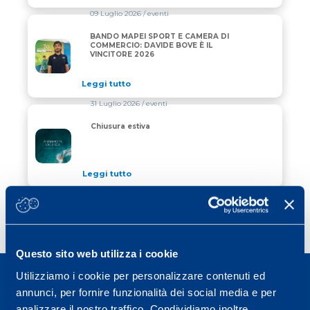
09 Luglio 2026
/ eventi
BANDO MAPEI SPORT E CAMERA DI
BANDO MAPEI SPORT E CAMERA DI COMMERCIO: DAV
COMMERCIO: DAVIDE BOVE È IL
VINCITORE 2026
Leggi tutto
31 Luglio 2026
/ eventi
Chiusura estiva
Chiusura estiva
Leggi tutto
Previous page
Page
Page
Page
Page
«
1
…
38
39
40
Questo sito web utilizza i cookie
Utilizziamo i cookie per personalizzare contenuti ed
annunci, per fornire funzionalità dei social media e per
analizzare il nostro traffico. Condividiamo inoltre