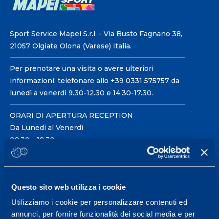
Sport Service Mapei S.r.l. - Via Busto Fagnano 38,
21057 Olgiate Olona (Varese) Italia.
Per prenotare una visita o avere ulteriori
informazioni: telefonare allo +39 0331 575757 da
lunedì a venerdì 9.30-12.30 e 14.30-17.30.
ORARI DI APERTURA RECEPTION
Da Lunedì al Venerdì
08.30 - 18.30
Centro servizi per l'alta
Questo sito web utilizza i cookie
prestazione ed il
Utilizziamo i cookie per personalizzare contenuti ed
wellness.
annunci, per fornire funzionalità dei social media e per