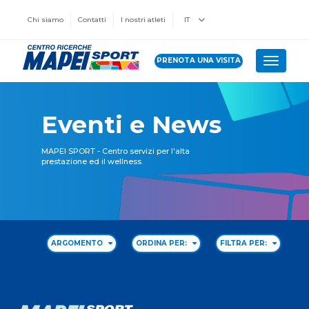
Chi siamo
Contatti
I nostri atleti
IT
PRENOTA UNA VISITA
Toggle 
Eventi e News
MAPEI SPORT - Centro servizi per l'alta
prestazione ed il wellness.
ARGOMENTO
ORDINA PER:
FILTRA PER: