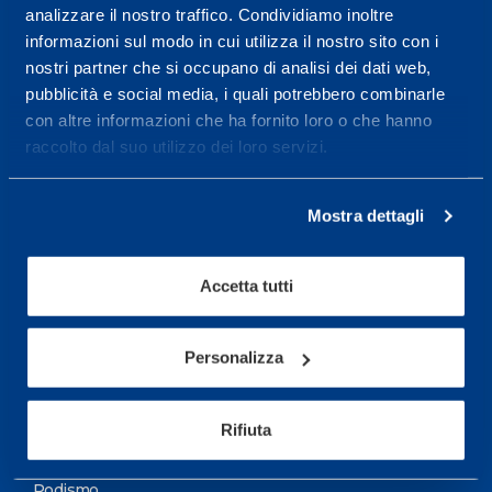
analizzare il nostro traffico. Condividiamo inoltre
Maggiori informazioni
informazioni sul modo in cui utilizza il nostro sito con i
nostri partner che si occupano di analisi dei dati web,
pubblicità e social media, i quali potrebbero combinarle
Servizi
con altre informazioni che ha fornito loro o che hanno
Servizi Medici
raccolto dal suo utilizzo dei loro servizi.
Test di valutazione
Mostra dettagli
Programmazione Allenamento
Accetta tutti
Sport
Calcio
Personalizza
Ciclismo e MTB
Motorsports
Rifiuta
Pallacanestro
Podismo