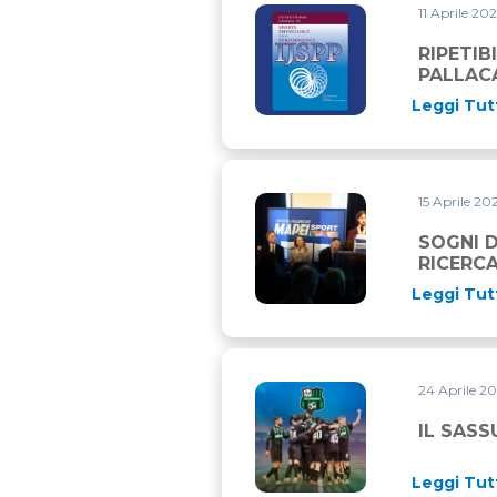
11 Aprile 20
RIPETIBILITA’ INTER-UNIT
RIPETIB
PALLAC
Leggi Tut
15 Aprile 20
SOGNI DI LAVORARE NEL MO
SOGNI 
RICERCA
Leggi Tut
24 Aprile 2
IL SASSUOLO CALCIO E’ PRO
IL SASS
Leggi Tut