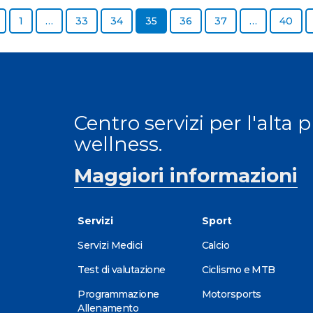
Previous page
Page
Page
Page
Page
Page
Page
Page
1
…
33
34
35
36
37
…
40
Centro servizi per l'alta 
wellness.
Maggiori informazioni
Servizi
Sport
Servizi Medici
Calcio
Test di valutazione
Ciclismo e MTB
Programmazione
Motorsports
Allenamento