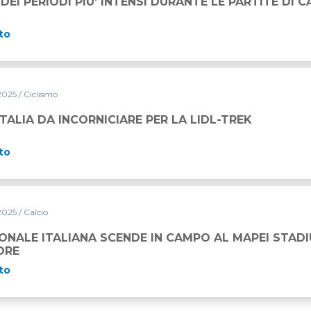
 DEI PERIODI PIU’ INTENSI DURANTE LE PARTITE DI C
to
2025
/ Ciclismo
ITALIA DA INCORNICIARE PER LA LIDL-TREK
to
2025
/ Calcio
ONALE ITALIANA SCENDE IN CAMPO AL MAPEI STADIU
ORE
to