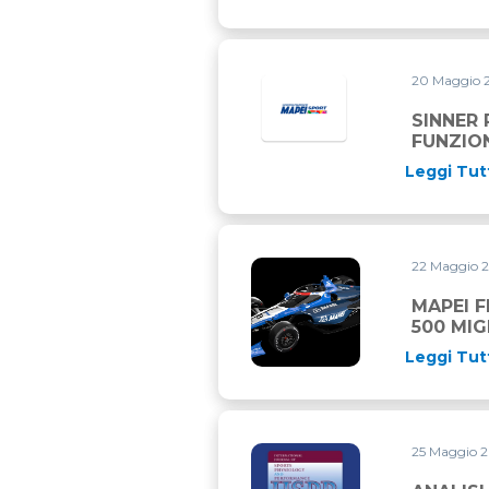
20 Maggio 
SINNER 
FUNZIO
Leggi Tut
22 Maggio 
MAPEI FESTEGGIA LA STORI
MAPEI F
500 MIG
Leggi Tut
25 Maggio 
ANALISI DEI PERIODI PIU’ 