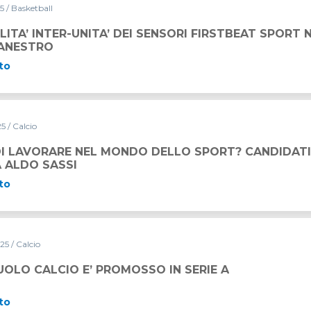
25
/ Basketball
A’ DEI SENSORI FIRSTBEAT SPORT NELLA PALLACANESTRO
ILITA’ INTER-UNITA’ DEI SENSORI FIRSTBEAT SPORT 
ANESTRO
to
25
/ Calcio
NDO DELLO SPORT? CANDIDATI AL BANDO DI RICERCA AL
DI LAVORARE NEL MONDO DELLO SPORT? CANDIDATI
 ALDO SASSI
to
025
/ Calcio
MOSSO IN SERIE A
UOLO CALCIO E’ PROMOSSO IN SERIE A
to