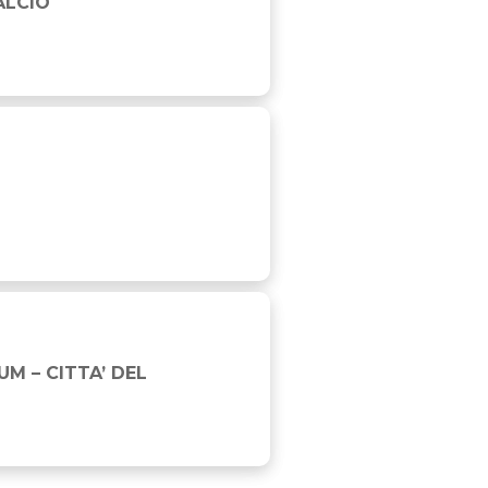
ALCIO
M – CITTA’ DEL