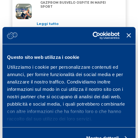
GAZPROM RUSVELO OSPITE IN MAPEI
GAZPROM RUSVELO OSPITE IN MAPEI SPORT
SPORT
Leggi tutto
14 Marzo 2016
/ calcio
SASSUOLO NEWS: INTERVISTA AL
SASSUOLO NEWS: INTERVISTA AL DOTT. SQUINZI PE
DOTT. SQUINZI PER RADIO RAI
Questo sito web utilizza i cookie
Leggi tutto
Utilizziamo i cookie per personalizzare contenuti ed
16 Marzo 2016
/ news
annunci, per fornire funzionalità dei social media e per
analizzare il nostro traffico. Condividiamo inoltre
PETER FILL VINCE LA DISCESA LIBERA
informazioni sul modo in cui utilizza il nostro sito con i
nostri partner che si occupano di analisi dei dati web,
pubblicità e social media, i quali potrebbero combinarle
Leggi tutto
con altre informazioni che ha fornito loro o che hanno
raccolto dal suo utilizzo dei loro servizi.
Page
Page
Page
Page
Next page
1
2
3
…
40
»
Mostra dettagli