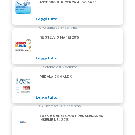
5° CONVEGNO MAPEI SPORT – 4° ASSEGNO DI RICER
ASSEGNO DI RICERCA ALDO SASSI
Leggi tutto
01 Giugno 2015
/ ciclismo
RE STELVIO MAPEI 2015
RE STELVIO MAPEI 2015
Leggi tutto
10 Ottobre 2015
/ ciclismo
PEDALA CON ALDO
PEDALA CON ALDO
Leggi tutto
03 Dicembre 2015
/ ciclismo
TREK E MAPEI SPORT PEDALERANNO
INSIEME NEL 2016