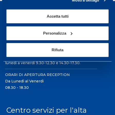
Accetta tutti
Sport Service Mapei S.r.l. - Via Busto Fagnano 38,
Personalizza
21057 Olgiate Olona (Varese) Italia.
Per prenotare una visita o avere ulteriori
Rifiuta
informazioni: telefonare allo +39 0331 575757 da
lunedì a venerdì 9.30-12.30 e 14.30-17.30.
ORARI DI APERTURA RECEPTION
Da Lunedì al Venerdì
08.30 - 18.30
Centro servizi per l'alta