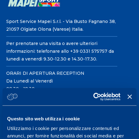
Sport Service Mapei S.r.l. - Via Busto Fagnano 38,
21057 Olgiate Olona (Varese) Italia.
Per prenotare una visita o avere ulteriori
informazioni: telefonare allo +39 0331 575757 da
lunedì a venerdì 9.30-12.30 e 14.30-17.30.
ORARI DI APERTURA RECEPTION
Da Lunedì al Venerdì
08.30 - 18.30
Centro servizi per l'alta
Questo sito web utilizza i cookie
prestazione ed il
Utilizziamo i cookie per personalizzare contenuti ed
wellness.
annunci, per fornire funzionalità dei social media e per