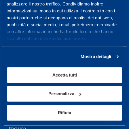
analizzare il nostro traffico. Condividiamo inoltre
Maggiori informazioni
informazioni sul modo in cui utilizza il nostro sito con i
nostri partner che si occupano di analisi dei dati web,
pubblicità e social media, i quali potrebbero combinarle
Servizi
con altre informazioni che ha fornito loro o che hanno
Servizi Medici
raccolto dal suo utilizzo dei loro servizi.
Test di valutazione
Mostra dettagli
Programmazione Allenamento
Accetta tutti
Sport
Calcio
Personalizza
Ciclismo e MTB
Motorsports
Rifiuta
Pallacanestro
Podismo