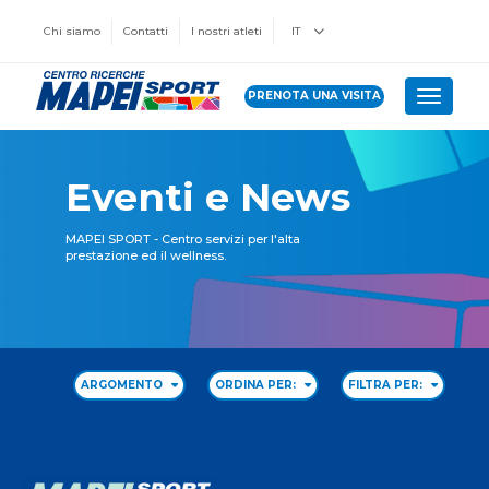
Chi siamo
Contatti
I nostri atleti
IT
PRENOTA UNA VISITA
Toggle 
Eventi e News
MAPEI SPORT - Centro servizi per l'alta
prestazione ed il wellness.
ARGOMENTO
ORDINA PER:
FILTRA PER: