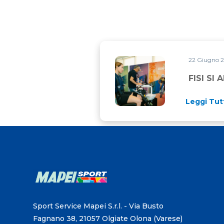
22 Giugno 
FISI SI AFFIDA A MAPEI S
FISI SI
Leggi Tut
Sport Service Mapei S.r.l. - Via Busto
Fagnano 38, 21057 Olgiate Olona (Varese)