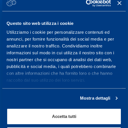
informazioni: telefonare allo +39 0331 575757 da
lunedì a venerdì 9.30-12.30 e 14.30-17.30.
Questo sito web utilizza i cookie
ORARI DI APERTURA RECEPTION
Da Lunedì al Venerdì
Utilizziamo i cookie per personalizzare contenuti ed
08.30 - 18.30
annunci, per fornire funzionalità dei social media e per
analizzare il nostro traffico. Condividiamo inoltre
informazioni sul modo in cui utilizza il nostro sito con i
nostri partner che si occupano di analisi dei dati web,
Centro servizi per l'alta
pubblicità e social media, i quali potrebbero combinarle
prestazione ed il
con altre informazioni che ha fornito loro o che hanno
wellness.
raccolto dal suo utilizzo dei loro servizi.
Maggiori informazioni
Mostra dettagli
Servizi
Accetta tutti
Servizi Medici