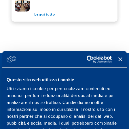
Leggi tutto
Questo sito web utilizza i cookie
Sport Service Mapei S.r.l. - Via Busto Fagnano 38,
Utilizziamo i cookie per personalizzare contenuti ed
21057 Olgiate Olona (Varese) Italia.
annunci, per fornire funzionalità dei social media e per
analizzare il nostro traffico. Condividiamo inoltre
Per prenotare una visita o avere ulteriori
informazioni sul modo in cui utilizza il nostro sito con i
informazioni: telefonare allo +39 0331 575757 da
nostri partner che si occupano di analisi dei dati web,
lunedì a venerdì 9.30-12.30 e 14.30-17.30.
pubblicità e social media, i quali potrebbero combinarle