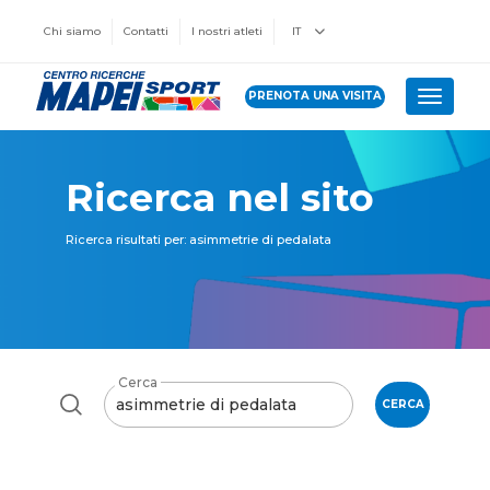
Chi siamo
Contatti
I nostri atleti
IT
PRENOTA UNA VISITA
Toggle 
Ricerca nel sito
Ricerca risultati per: asimmetrie di pedalata
Cerca
CERCA