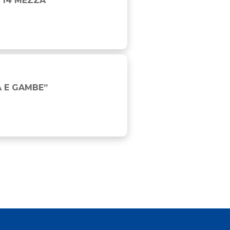
 14 MEZZA
A E GAMBE”