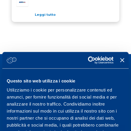
Leggi tutto
Questo sito web utilizza i cookie
Sport Service Mapei S.r.l. - Via Busto Fagnano 38,
Utilizziamo i cookie per personalizzare contenuti ed
21057 Olgiate Olona (Varese) Italia.
annunci, per fornire funzionalità dei social media e per
analizzare il nostro traffico. Condividiamo inoltre
Per prenotare una visita o avere ulteriori
informazioni sul modo in cui utilizza il nostro sito con i
informazioni: telefonare allo +39 0331 575757 da
nostri partner che si occupano di analisi dei dati web,
lunedì a venerdì 9.30-12.30 e 14.30-17.30.
pubblicità e social media, i quali potrebbero combinarle