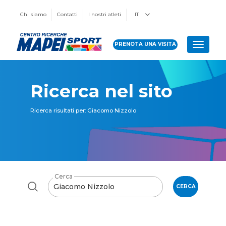
Chi siamo
Contatti
I nostri atleti
IT
PRENOTA UNA VISITA
Toggle 
Ricerca nel sito
Ricerca risultati per: Giacomo Nizzolo
Cerca
CERCA