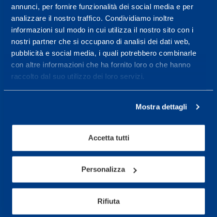
annunci, per fornire funzionalità dei social media e per
analizzare il nostro traffico. Condividiamo inoltre
informazioni sul modo in cui utilizza il nostro sito con i
nostri partner che si occupano di analisi dei dati web,
pubblicità e social media, i quali potrebbero combinarle
Sport Service Mapei S.r.l. - Via Busto Fagnano 38,
con altre informazioni che ha fornito loro o che hanno
21057 Olgiate Olona (Varese) Italia.
raccolto dal suo utilizzo dei loro servizi.
Per prenotare una visita o avere ulteriori
informazioni: telefonare allo +39 0331 575757 da
Mostra dettagli
lunedì a venerdì 9.30-12.30 e 14.30-17.30.
ORARI DI APERTURA RECEPTION
Accetta tutti
Da Lunedì al Venerdì
08.30 - 18.30
Personalizza
Centro servizi per l'alta
Rifiuta