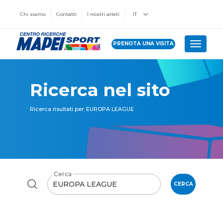
Chi siamo
Contatti
I nostri atleti
IT
PRENOTA UNA VISITA
Toggle 
Ricerca nel sito
Ricerca risultati per: EUROPA LEAGUE
Cerca
CERCA