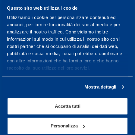
08.30 - 18.30
Questo sito web utilizza i cookie
Utilizziamo i cookie per personalizzare contenuti ed
annunci, per fornire funzionalità dei social media e per
Centro servizi per l'alta
analizzare il nostro traffico. Condividiamo inoltre
informazioni sul modo in cui utilizza il nostro sito con i
prestazione ed il
nostri partner che si occupano di analisi dei dati web,
wellness.
pubblicità e social media, i quali potrebbero combinarle
con altre informazioni che ha fornito loro o che hanno
Maggiori informazioni
raccolto dal suo utilizzo dei loro servizi.
Servizi
Mostra dettagli
Servizi Medici
Test di valutazione
Accetta tutti
Programmazione Allenamento
Personalizza