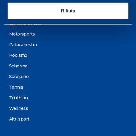
Sport
Rifiuta
Calcio
Ciclismo e MTB
Motorsports
Pallacanestro
Podismo
Scherma
Sci alpino
Tennis
Triathlon
Wellness
Altri sport